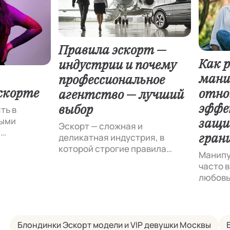
Правила эскорт —
Как 
индустрии и почему
мани
профессиональное
скорте
отно
агентство — лучший
эффе
выбор
ть в
защи
ными
Эскорт — сложная и
й
гран
деликатная индустрия, в
ий мир?
которой строгие правила
стать
Манипу
действуют для обеих сторон. И
т каждая
часто в
для эффектных молодых
 непрост и
любовь
красавиц, которые хотят
 связана с
партне
зарабатывать на порядок
может 
больше своих сверстниц, и для
ванием, но
что ст
мужчин, которые готовы
общительны,
говори
Блондинки Эскорт модели и VIP девушки Москвы
платить за услуги