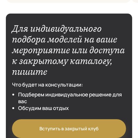
ас есть все
собств
компаньонки или элитной
м основные
видеть
эскортницы. Правила для
ин, которые
просто 
девушек Ухоженность, забота
я с рутиной
удобно
о своем теле и здоровье — не
Для индивидуального
разбер
тема для обсуждения, а […]
манипу
подбора моделей на ваше
каким 
мероприятие или доступа
замети
давлени
к закрытому каталогу,
пишите
Что будет на консультации:
Подберем индивидуальное решение для
вас
Обсудим ваш отдых
Вступить в закрытый клуб