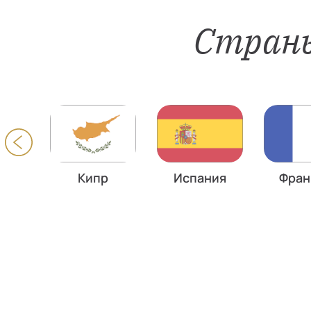
Страны
ия
Кипр
Испания
Фран