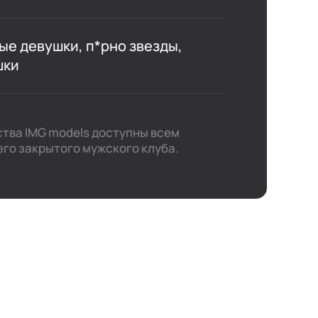
е девушки, п*рно звезды,
шки
тства IMG models доступны всем
го закрытого мужского клуба.