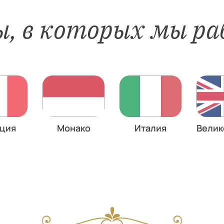
, в которых мы р
Велик
ция
Монако
Италия