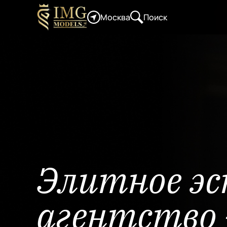
Москва
Поиск
Элитное э
агентство 