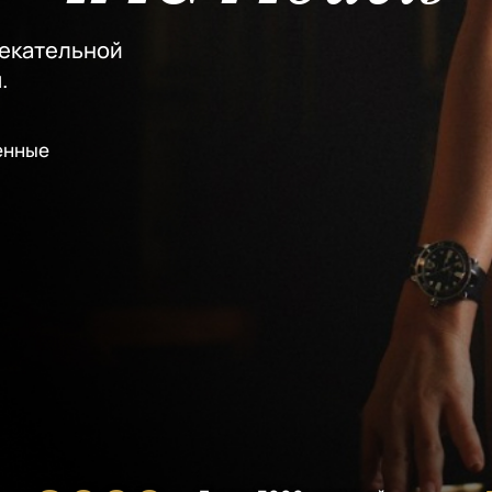
лекательной
.
енные