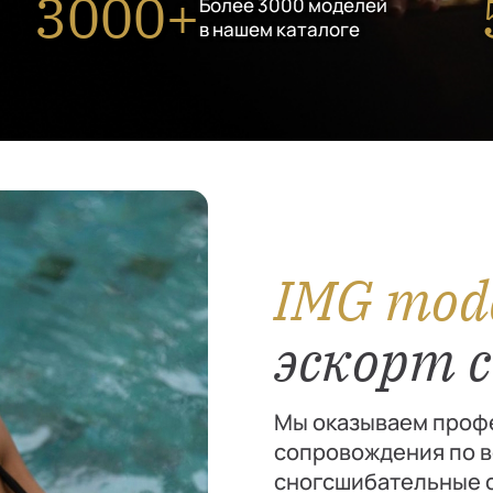
3000+
Более 3000 моделей
в нашем каталоге
IMG mod
эскорт с
Мы оказываем профе
сопровождения по в
сногсшибательные с