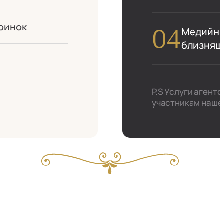
ринок
Медийны
близня
P.S Услуги аген
участникам наше