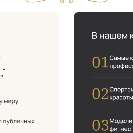
В нашем 
м
Самые к
:
профес
Спортсм
красоты
у миру
Модели:
и публичных
фитнес