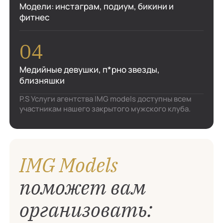
Модели: инстаграм, подиум, бикини и
фитнес
Медийные девушки, п*рно звезды,
близняшки
P.S Услуги агентства IMG models доступны всем
участникам нашего закрытого мужского клуба.
IMG Models
поможет вам
организовать: