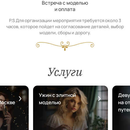
Встреча с моделью
и оплата
P.S Для организации мероприятия требуется около 3
часов, которое пойдет на согласование деталей, выбор
модели, сборы и дорогу.
Услуги
Ужин с элитной
Деву
Москве
моделью
на от
путе