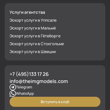
Услуги агентства
Эскорт услуги в Уппсале
Эскорт услуги в Мальмё
Эскорт услуги в Гётеборге
Эскорт услуги в Стокгольме
Эскорт услуги в Швеции
+7 (495)133 17 26
info@theimgmodels.com
Telegram
WhatsApp
Вступить в клуб