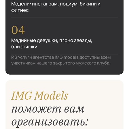
Модели: инстаграм, подиум, бикини и
фитнес
Медийные девушки, п*рно звезды,
близняшки
P.S Услуги агентства IMG models доступны всем
участникам нашего закрытого мужского клуба.
IMG Models
поможет вам
организовать: