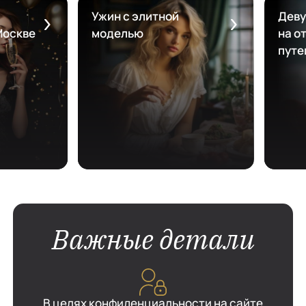
Ужин с элитной
Деву
Москве
моделью
на от
путе
Важные детали
В целях конфиденциальности на сайте