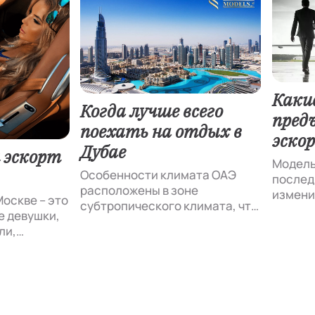
Каки
Когда лучше всего
пред
поехать на отдых в
эско
Дубае
 эскорт
Модель
Особенности климата ОАЭ
послед
расположены в зоне
измени
Москве – это
субтропического климата, что
60-90 
е девушки,
обеспечивает постоянное
вариан
ли,
тепло в течение большей
показо
модели,
части года. Зима – лучший
появил
тельных
момент для посещения, в это
возрас
,
время здесь также
другие
особых
сохраняется теплая погода. В
Параме
чаев.
Дубае, например, средняя