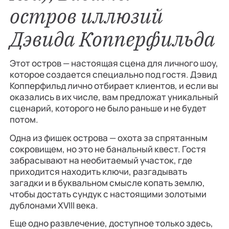
остров иллюзий
Дэвида Копперфильда
Этот остров — настоящая сцена для личного шоу,
которое создается специально под гостя. Дэвид
Копперфильд лично отбирает клиентов, и если вы
оказались в их числе, вам предложат уникальный
сценарий, которого не было раньше и не будет
потом.
Одна из фишек острова — охота за спрятанным
сокровищем, но это не банальный квест. Гостя
забрасывают на необитаемый участок, где
приходится находить ключи, разгадывать
загадки и в буквальном смысле копать землю,
чтобы достать сундук с настоящими золотыми
дублонами XVIII века.
Еще одно развлечение, доступное только здесь,