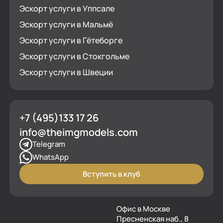
Эскорт услуги в Уппсале
Эскорт услуги в Мальмё
Эскорт услуги в Гётеборге
Эскорт услуги в Стокгольме
Эскорт услуги в Швеции
+7 (495)133 17 26
info@theimgmodels.com
Telegram
WhatsApp
Вступить в клуб
Офис в Москве
Пресненская наб., 8