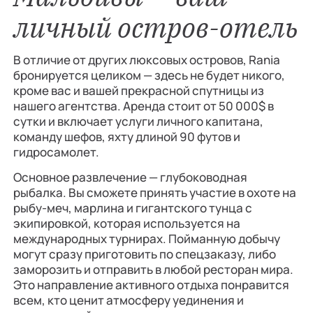
личный остров-отель
В отличие от других люксовых островов, Rania
бронируется целиком — здесь не будет никого,
кроме вас и вашей прекрасной спутницы из
нашего агентства. Аренда стоит от 50 000$ в
сутки и включает услуги личного капитана,
команду шефов, яхту длиной 90 футов и
гидросамолет.
Основное развлечение — глубоководная
рыбалка. Вы сможете принять участие в охоте на
рыбу-меч, марлина и гигантского тунца с
экипировкой, которая используется на
международных турнирах. Пойманную добычу
могут сразу приготовить по спецзаказу, либо
заморозить и отправить в любой ресторан мира.
Это направление активного отдыха понравится
всем, кто ценит атмосферу уединения и