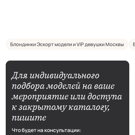
строгие
температура варьируется от
планир
+23°C до +25°C, что создает
то в д
комфортные условия для
свободы
отдыха. Летом в Дубае
ухожен
наступает период высоких
харизм
температур, достигающих […]
размер
Блондинки Эскорт модели и VIP девушки Москвы
Для индивидуального
подбора моделей на ваше
мероприятие или доступа
к закрытому каталогу,
пишите
Что будет на консультации: