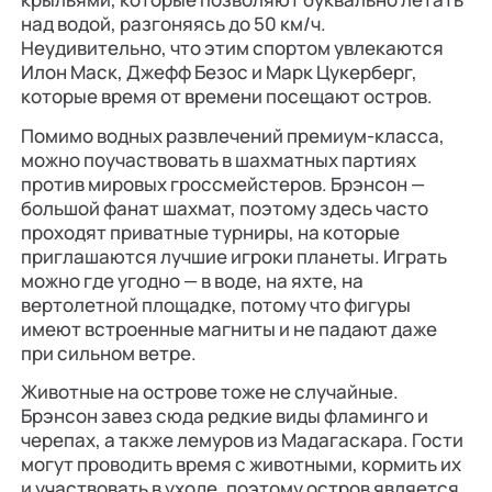
над водой, разгоняясь до 50 км/ч.
Неудивительно, что этим спортом увлекаются
Илон Маск, Джефф Безос и Марк Цукерберг,
которые время от времени посещают остров.
Помимо водных развлечений премиум-класса,
можно поучаствовать в шахматных партиях
против мировых гроссмейстеров. Брэнсон —
большой фанат шахмат, поэтому здесь часто
проходят приватные турниры, на которые
приглашаются лучшие игроки планеты. Играть
можно где угодно — в воде, на яхте, на
вертолетной площадке, потому что фигуры
имеют встроенные магниты и не падают даже
при сильном ветре.
Животные на острове тоже не случайные.
Брэнсон завез сюда редкие виды фламинго и
черепах, а также лемуров из Мадагаскара. Гости
могут проводить время с животными, кормить их
и участвовать в уходе, поэтому остров является