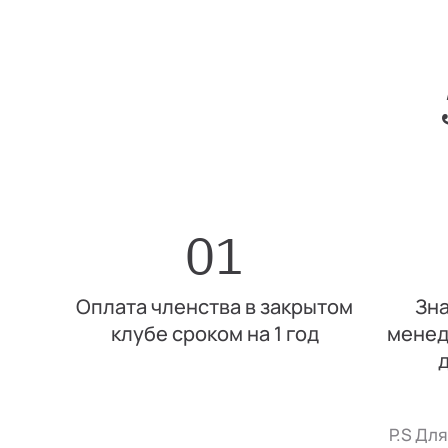
01
Оплата членства в закрытом
Зна
клубе сроком на 1 год
менед
P.S Дл