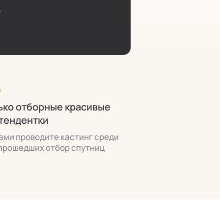
6
ько отборные красивые
тендентки
ами проводите кастинг среди
прошедших отбор спутниц