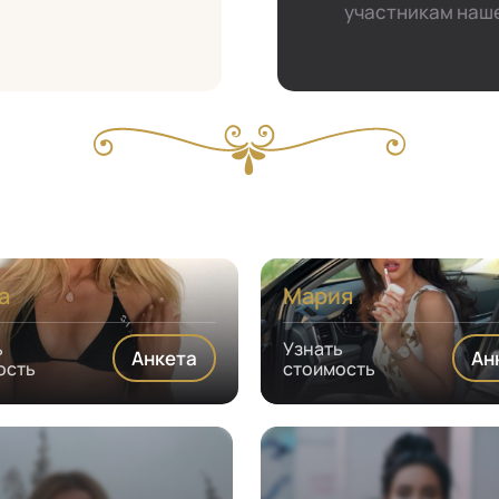
участникам наше
а
Мария
ь
Узнать
Анкета
Ан
ость
стоимость