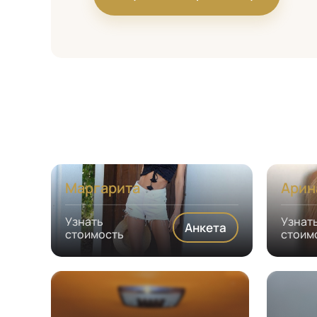
Маргарита
Арин
Узнать
Узнат
Анкета
стоимость
стоим