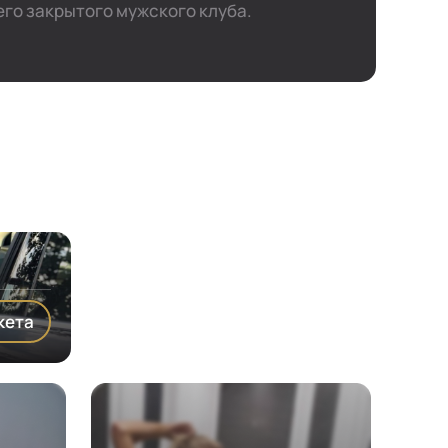
го закрытого мужского клуба.
кета