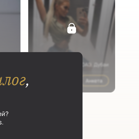
алог
,
ей?
s.