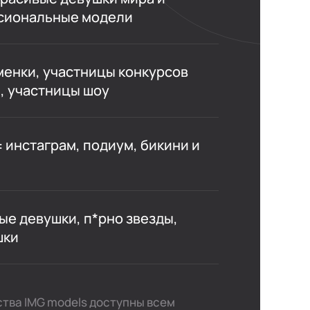
сиональные модели
енки, участницы конкурсов
, участницы шоу
 инстаграм, подиум, бикини и
е девушки, п*рно звезды,
шки
тства IMG models доступны всем