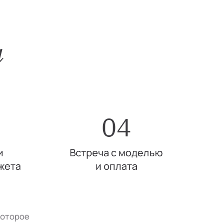
и
04
и
Встреча с моделью
жета
и оплата
которое