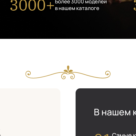
3000+
Более 3000 моделей
в нашем каталоге
В нашем 
м
Самые к