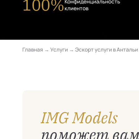
100%
Конфиденциальность
клиентов
Главная
→
Услуги
→
Эскорт услуги в Антальи
IMG Models
поможет ва