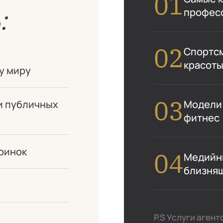
:
профес
Спортсм
красоты
у миру
Модели:
и публичных
фитнес
ринок
Медийны
близня
P.S Услуги аген