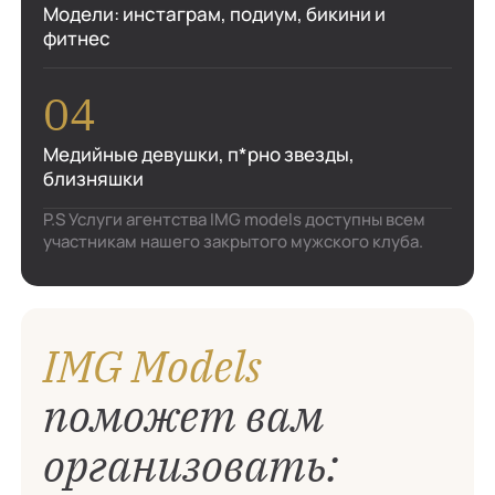
Модели: инстаграм, подиум, бикини и
фитнес
Медийные девушки, п*рно звезды,
близняшки
P.S Услуги агентства IMG models доступны всем
участникам нашего закрытого мужского клуба.
IMG Models
поможет вам
организовать: