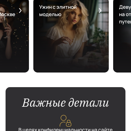
Ужин с элитной
Деву
Москве
моделью
на от
путе
Важные детали
В целях конфиденциальности на сайте