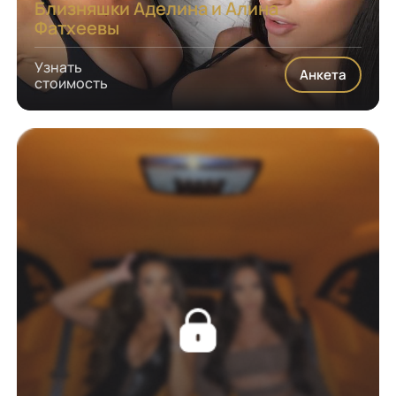
Близняшки Аделина и Алина
Фатхеевы
Узнать
Анкета
стоимость