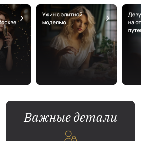
Ужин с элитной
Деву
Москве
моделью
на от
путе
Важные детали