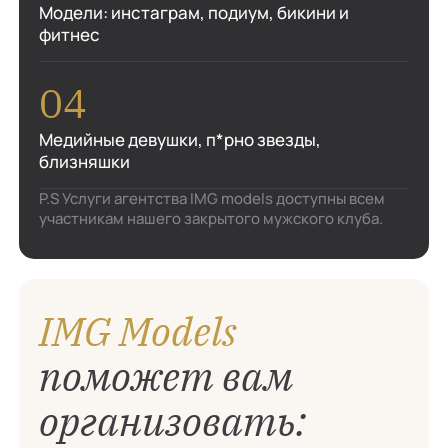
Модели: инстаграм, подиум, бикини и
фитнес
Медийные девушки, п*рно звезды,
близняшки
P.S Услуги агентства IMG models доступны всем
участникам нашего закрытого мужского клуба.
IMG Models
поможет вам
организовать: