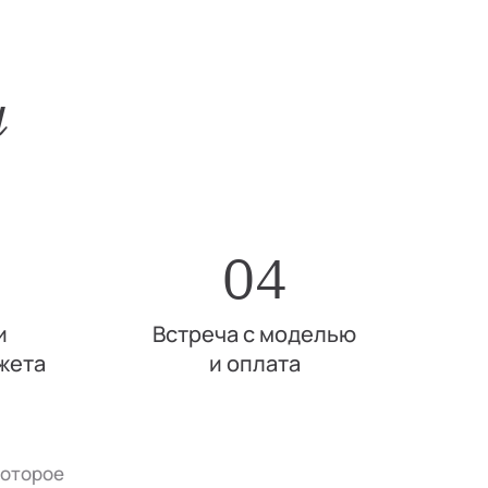
и
04
и
Встреча с моделью
жета
и оплата
которое