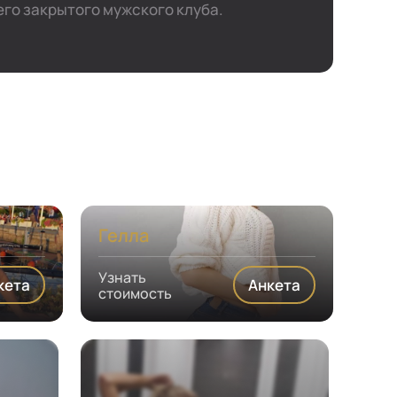
го закрытого мужского клуба.
Гелла
Узнать
кета
Анкета
стоимость