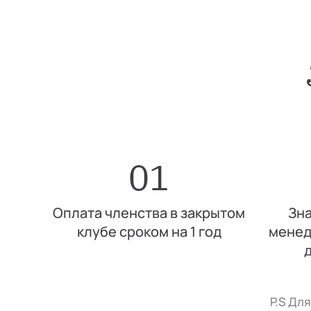
01
Оплата членства в закрытом
Зна
клубе сроком на 1 год
менед
P.S Дл