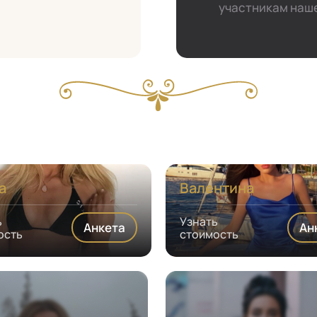
участникам наше
а
Валентина
ь
Узнать
Анкета
Ан
ость
стоимость