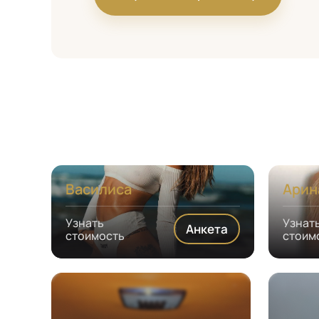
Василиса
Арин
Узнать
Узнат
Анкета
стоимость
стоим