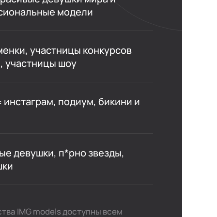
сиональные модели
енки, участницы конкурсов
, участницы шоу
 инстаграм, подиум, бикини и
е девушки, п*рно звезды,
шки
тства IMG models доступны всем