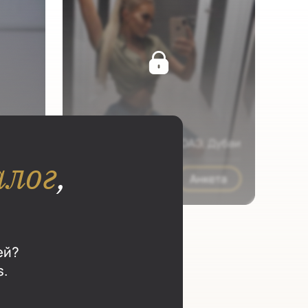
алог
,
ей?
s.