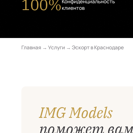
100%
Конфиденциальность
клиентов
Главная
→
Услуги
→
Эскорт в Краснодаре
IMG Models
поможет ва