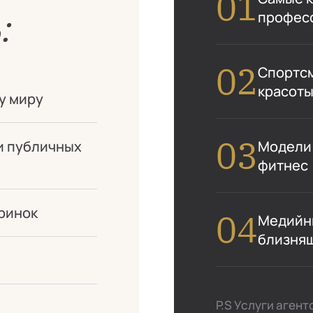
:
профес
Спортсм
красоты
у миру
Модели:
и публичных
фитнес
ринок
Медийны
близня
P.S Услуги аген