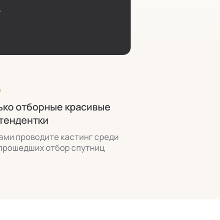
6
ько отборные красивые
тендентки
ами проводите кастинг среди
прошедших отбор спутниц