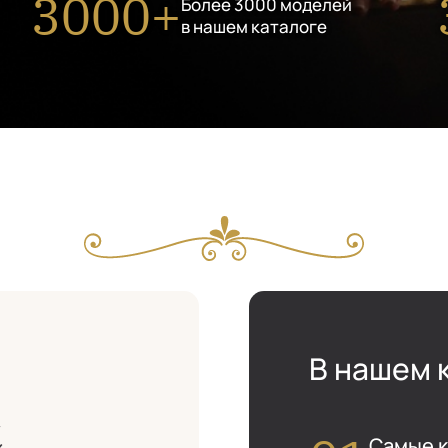
3000+
Более 3000 моделей
в нашем каталоге
В нашем 
м
Самые к