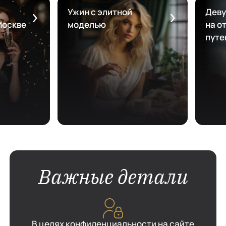
Ужин с элитной
Деву
Москве
моделью
на от
путе
Важные детали
В целях конфиденциальности на сайте