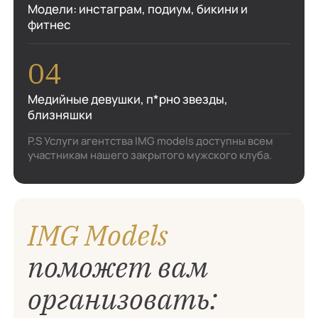
Модели: инстаграм, подиум, бикини и
фитнес
Медийные девушки, п*рно звезды,
близняшки
P.S Услуги агентства IMG models доступны всем
участникам нашего закрытого мужского клуба.
IMG Models
поможет вам
организовать: