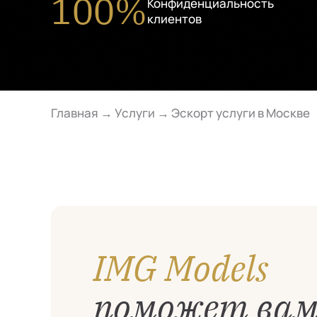
100%
Конфиденциальность
клиентов
Главная
→
Услуги
→
Эскорт услуги в Москве
IMG Models
поможет ва