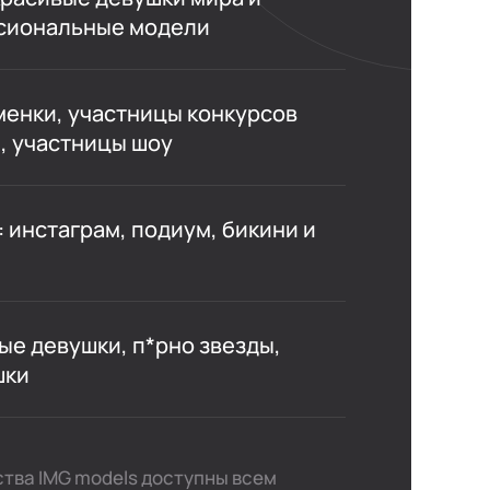
сиональные модели
енки, участницы конкурсов
, участницы шоу
 инстаграм, подиум, бикини и
е девушки, п*рно звезды,
шки
тства IMG models доступны всем