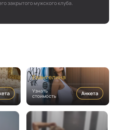
го закрытого мужского клуба.
Евангелина
Узнать
кета
Анкета
стоимость