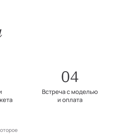
и
04
и
Встреча с моделью
жета
и оплата
которое