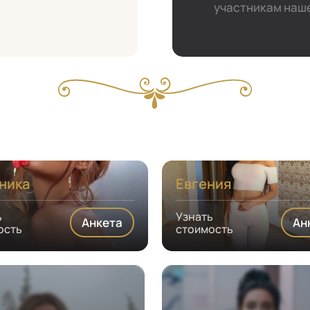
участникам наше
ника
Евгения
ь
Узнать
Анкета
Ан
ость
стоимость