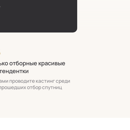
6
ько отборные красивые
тендентки
ами проводите кастинг среди
прошедших отбор спутниц