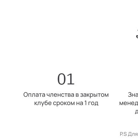
01
Оплата членства в закрытом
Зна
клубе сроком на 1 год
менед
P.S Дл