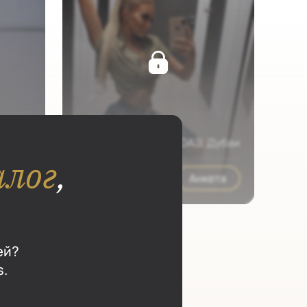
алог
,
ей?
s.