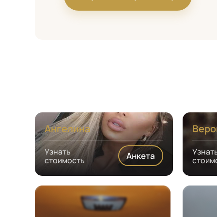
Ангелина
Веро
Узнать
Узнат
Анкета
стоимость
стоим