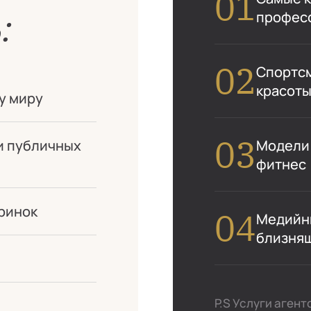
:
профес
Спортсм
красоты
у миру
Модели:
и публичных
фитнес
ринок
Медийны
близня
P.S Услуги аген