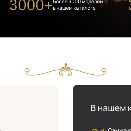
3000+
Более 3000 моделей
в нашем каталоге
В нашем 
м
Самые к