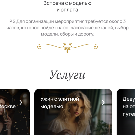
Встреча с моделью
и оплата
P.S Для организации мероприятия требуется около 3
часов, которое пойдет на согласование деталей, выбор
модели, сборы и дорогу.
Услуги
Ужин с элитной
Деву
Москве
моделью
на от
путе