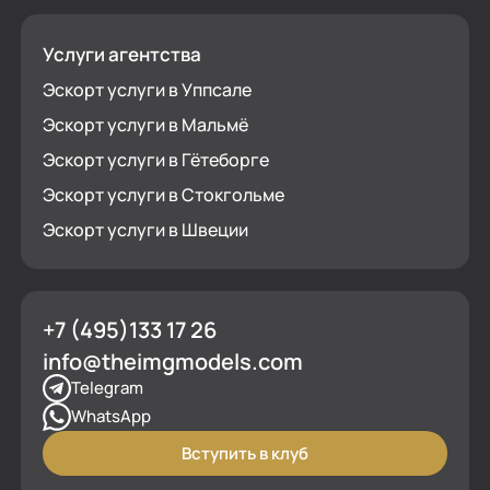
Услуги агентства
Эскорт услуги в Уппсале
Эскорт услуги в Мальмё
Эскорт услуги в Гётеборге
Эскорт услуги в Стокгольме
Эскорт услуги в Швеции
+7 (495)133 17 26
info@theimgmodels.com
Telegram
WhatsApp
Вступить в клуб