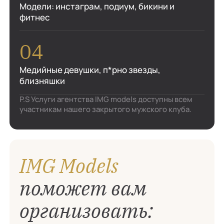
Модели: инстаграм, подиум, бикини и
фитнес
Медийные девушки, п*рно звезды,
близняшки
P.S Услуги агентства IMG models доступны всем
участникам нашего закрытого мужского клуба.
IMG Models
поможет вам
организовать: