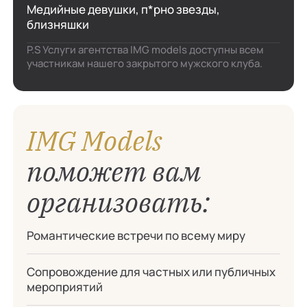
элитные эскорт-услуги и гарантирует 100%
Медийные девушки, п*рно звезды,
конфиденциальность предоставления услуг.
близняшки
После вступления в закрытый клуб с вами
P.S Услуги агентства IMG models доступны всем
работает персональный менеджер, он поможет
участникам нашего закрытого мужского клуба.
выбрать модель и избавит вас от
организационных вопросов. Воспользуйтесь
эскорт-услугами от нашего агентства и
насладитесь незабываемым отдыхом в горах в
компании девушки под ваши предпочтения.
IMG Models
поможет вам
организовать:
Романтические встречи по всему миру
Сопровождение для частных или публичных
мероприятий