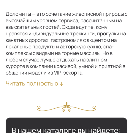
Доломиты — это сочетание живописной природы с
высочайшим уровнем сервиса, рассчитанным на
взыскательных гостей. Сюда едут те, кому
нравятся индивидуальные треккинги, прогулки на
канатных дорогах, гастрономия с акцентом на
локальные продукты и авторскую кухню, спа-
комплексы с видами на горные массивы. Но в
любом случае лучше отдыхать на элитном
курорте в компании красивой, умной и приятной в
общении модели из VIP-эскорта.
Читать полностью ↓
Как подобрать девушку для отдыха в Доломитах:
выбирайте спутницу или целую компанию
красоток в каталоге агентства. Реальные фото с
подробным описанием моделей доступны
В нашем каталоге вы найдете: