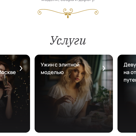
Услуги
Ужин с элитной
Деву
Москве
моделью
на от
путе