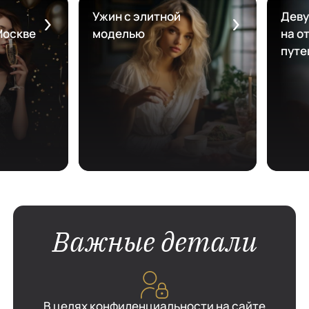
Ужин с элитной
Деву
Москве
моделью
на от
путе
Важные детали
В целях конфиденциальности на сайте