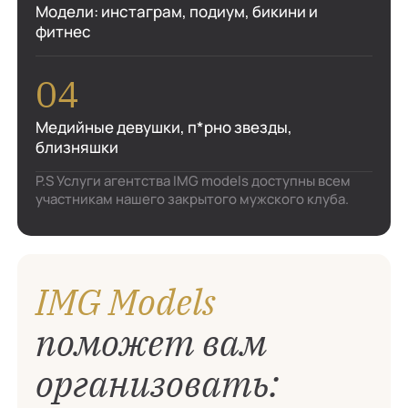
Модели: инстаграм, подиум, бикини и
фитнес
Медийные девушки, п*рно звезды,
близняшки
P.S Услуги агентства IMG models доступны всем
участникам нашего закрытого мужского клуба.
IMG Models
поможет вам
организовать: