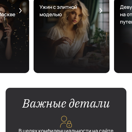
Ужин с элитной
Деву
Москве
моделью
на от
путе
Важные детали
В целях конфиденциальности на сайте