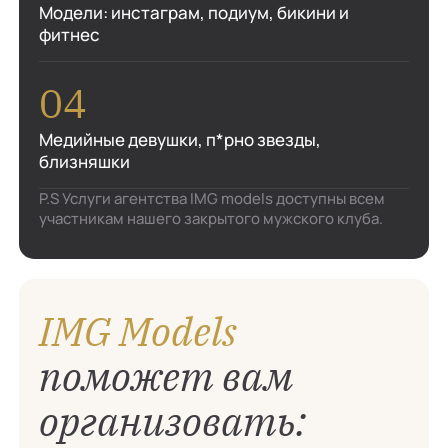
Модели: инстаграм, подиум, бикини и
фитнес
Медийные девушки, п*рно звезды,
близняшки
P.S Услуги агентства IMG models доступны всем
участникам нашего закрытого мужского клуба.
IMG Models
поможет вам
организовать: