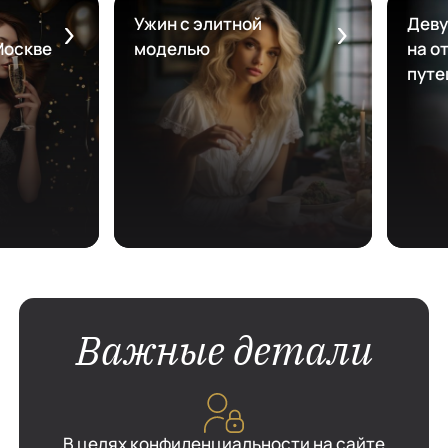
Ужин с элитной
Деву
Москве
моделью
на от
путе
Важные детали
В целях конфиденциальности на сайте