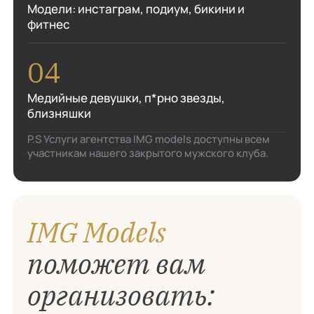
Модели: инстаграм, подиум, бикини и
фитнес
Медийные девушки, п*рно звезды,
близняшки
P.S Услуги агентства IMG models доступны всем
участникам нашего закрытого мужского клуба.
IMG Models
поможет вам
организовать: