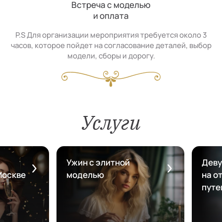
Встреча с моделью
и оплата
P.S Для организации мероприятия требуется около 3
часов, которое пойдет на согласование деталей, выбор
модели, сборы и дорогу.
Услуги
Ужин с элитной
Деву
Москве
моделью
на от
путе