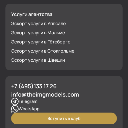
Услуги агентства
Эскорт услуги в Уппсале
Эскорт услуги в Мальмё
Эскорт услуги в Гётеборге
Эскорт услуги в Стокгольме
Эскорт услуги в Швеции
+7 (495)133 17 26
info@theimgmodels.com
Telegram
WhatsApp
Вступить в клуб