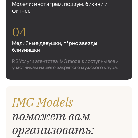
Модели: инстаграм, подиум, бикини и
фитнес
Медийные девушки, п*рно звезды,
близняшки
P.S Услуги агентства IMG models доступны всем
участникам нашего закрытого мужского клуба.
IMG Models
поможет вам
организовать: