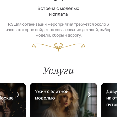
Встреча с моделью
и оплата
P.S Для организации мероприятия требуется около 3
часов, которое пойдет на согласование деталей, выбор
модели, сборы и дорогу.
Услуги
Ужин с элитной
Деву
Москве
моделью
на от
путе