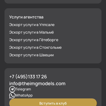
Услуги агентства
Эскорт услуги в Уппсале
Эскорт услуги в Мальмё
Эскорт услуги в Гётеборге
Эскорт услуги в Стокгольме
Эскорт услуги в Швеции
+7 (495)133 17 26
info@theimgmodels.com
Telegram
WhatsApp
Вступить в клуб