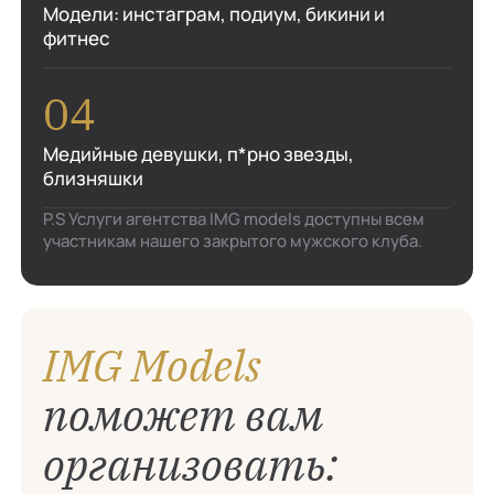
Модели: инстаграм, подиум, бикини и
фитнес
Медийные девушки, п*рно звезды,
близняшки
P.S Услуги агентства IMG models доступны всем
участникам нашего закрытого мужского клуба.
IMG Models
поможет вам
организовать: