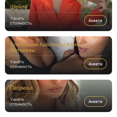
Шейла
Узнать
Анкета
стоимость
Близняшки Аделина и Алина
Фатхеевы
Узнать
Анкета
стоимость
Патриша
Узнать
Анкета
стоимость