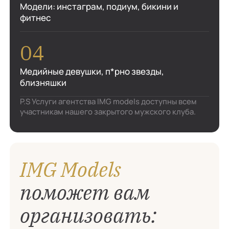
Модели: инстаграм, подиум, бикини и
фитнес
Медийные девушки, п*рно звезды,
близняшки
P.S Услуги агентства IMG models доступны всем
участникам нашего закрытого мужского клуба.
IMG Models
поможет вам
организовать: