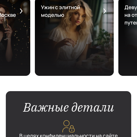
Ужин с элитной
Деву
Москве
моделью
на от
путе
Важные детали
В целях конфиденциальности на сайте