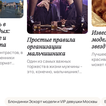
 в
дых:
Изве
е и
моде
Простые правила
та
звезд
организации
мальчишника
нтрастов, в
Лучшее
венники
красив
Один из самых важных
формат
может 
торжеств в жизни мужчины –
влекают
светск
это, конечно, мальчишник!
степи, а
изыска
Настоящий праздник, который
Именно
подводит черту под
кальное:
извест
холостяцкой жизнью, чтобы
частные
нашего
начать семейную.
ические
рвис
Блондинки Эскорт модели и VIP девушки Москвы
а, такой